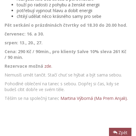
touží po radosti z pohybu a ženské energii
potřebují vypnout hlavu a dobít energii
chtějí udělat něco krásného samy pro sebe
Pět setkání o prázdninách čtvrtky od 18.30 do 20.00 hod.
červenec: 16. a 30.
srpen: 13., 20., 27.
Cena: 290 Kč / 90min., pro klienty Salve 10% sleva 261 Kč
/ 90 min.
Rezervace možná
zde.
Nemusíš umět tančit. Stačí chuť se hýbat a být sama sebou.
Pohodlné oblečení na tanec s sebou. Dopřej si čas, kdy se
budeš cítit dobře ve svém těle.
Těším se na společný tanec
Martina Výborná (Ma Prem Anjali).
Zpět