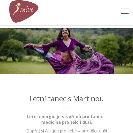
Tog
navi
Letní tanec s Martinou
Letní energie je stvořená pro tanec –
medicína pro tělo i duši.
Dopřej si čas jen pro sebe – pro tělo, duši