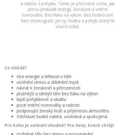
a radost z pohybu. Tanec je přirozená cesta, jak
znovu probudit energii, ženskost a vnitřní
rovnováhu. Bez tlaku na výkon. Bez hodnocení.
Bez choreografií. Jen ty, hudba a pohyb, který tě
vrací k sobě.
Co získáš?
více energie a lehkosti v těle
uvolnění stresu a zklidnění mysli
návrat k ženskosti a přirozenosti
pružnější a silnější tělo bez tlaku na výkon
lepší pohyblivost a vitalitu
pocit vnitřní rovnováhy a radosti
podporující ženský kruh a příjemnou atmosféru
Odcházet budeš nabitá, uvolněná a spokojená.
Pro koho je setkání vhodné? Pro ženy, které chtějí:
rozhýbat tělo bez stresu a porovnávání